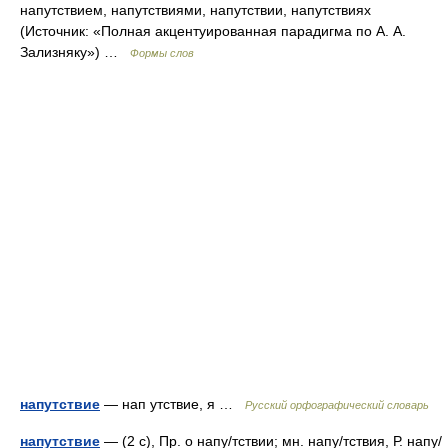
напутствием, напутствиями, напутствии, напутствиях
(Источник: «Полная акцентуированная парадигма по А. А.
Зализняку») …
Формы слов
напутствие
— нап утствие, я …
Русский орфографический словарь
напутствие
— (2 с), Пр. о напу/тствии; мн. напу/тствия, Р. напу/