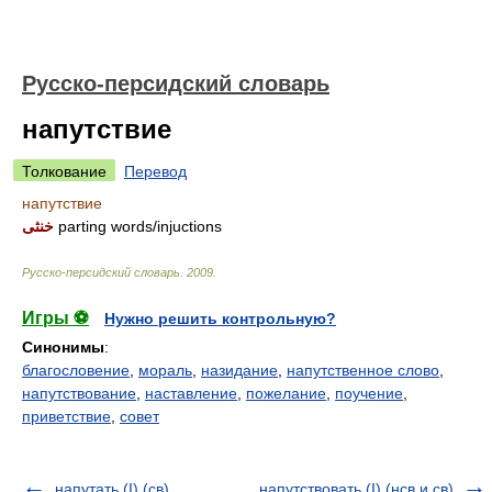
Русско-персидский словарь
напутствие
Толкование
Перевод
напутствие
خنثی
parting words/injuctions
Русско-персидский словарь
.
2009
.
Игры ⚽
Нужно решить контрольную?
Синонимы
:
благословение
,
мораль
,
назидание
,
напутственное слово
,
напутствование
,
наставление
,
пожелание
,
поучение
,
приветствие
,
совет
напутать (I) (св)
напутствовать (I) (нсв и св)