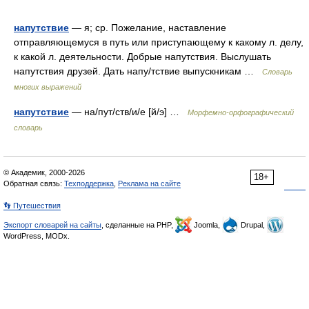
напутствие
— я; ср. Пожелание, наставление
отправляющемуся в путь или приступающему к какому л. делу,
к какой л. деятельности. Добрые напутствия. Выслушать
напутствия друзей. Дать напу/тствие выпускникам …
Словарь
многих выражений
напутствие
— на/пут/ств/и/е [й/э] …
Морфемно-орфографический
словарь
© Академик, 2000-2026
18+
Обратная связь:
Техподдержка
,
Реклама на сайте
👣 Путешествия
Экспорт словарей на сайты
, сделанные на PHP,
Joomla,
Drupal,
WordPress, MODx.